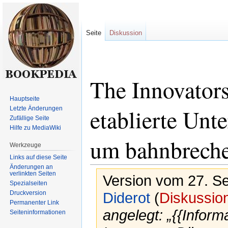
Seite
Diskussion
The Innovato
Hauptseite
etablierte Un
Letzte Änderungen
Zufällige Seite
Hilfe zu MediaWiki
um bahnbreche
Werkzeuge
Links auf diese Seite
Änderungen an
verlinkten Seiten
Version vom 27. S
Spezialseiten
Druckversion
Diderot
(
Diskussio
Permanenter Link
angelegt: „{{Infor
Seiten­informationen