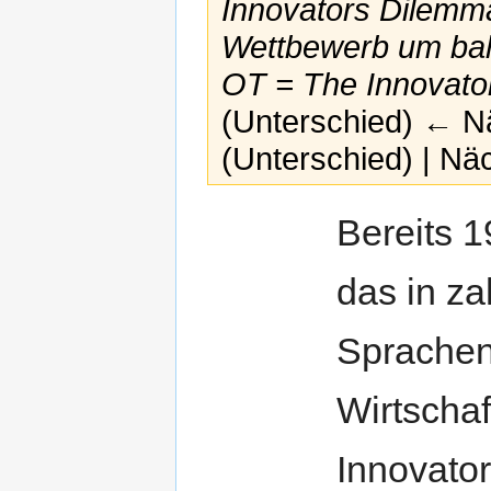
Innovators Dilemm
Wettbewerb um bah
OT = The Innovato
(Unterschied) ← Nä
(Unterschied) | Nä
Zur
Zur
Bereits 1
Navigation
Suche
springen
springen
das in za
Sprachen
Wirtscha
Innovato