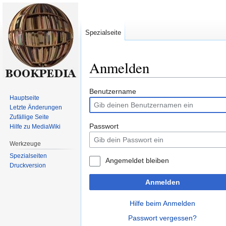
Spezialseite
Anmelden
Zur
Zur
Benutzername
Hauptseite
Navigation
Suche
Letzte Änderungen
springen
springen
Zufällige Seite
Passwort
Hilfe zu MediaWiki
Werkzeuge
Spezialseiten
Angemeldet bleiben
Druckversion
Anmelden
Hilfe beim Anmelden
Passwort vergessen?