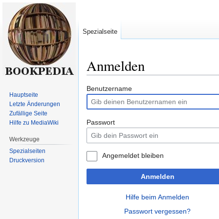
Spezialseite
Anmelden
Zur
Zur
Benutzername
Hauptseite
Navigation
Suche
Letzte Änderungen
springen
springen
Zufällige Seite
Passwort
Hilfe zu MediaWiki
Werkzeuge
Spezialseiten
Angemeldet bleiben
Druckversion
Anmelden
Hilfe beim Anmelden
Passwort vergessen?