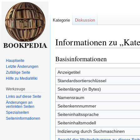
Kategorie
Diskussion
Informationen zu „Kateg
Basisinformationen
Zur
Zur
Hauptseite
Navigation
Suche
Letzte Änderungen
springen
springen
Anzeigetitel
Zufällige Seite
Hilfe zu MediaWiki
Standardsortierschlüssel
Seitenlänge (in Bytes)
Werkzeuge
Links auf diese Seite
Namensraum
Änderungen an
Seitenkennnummer
verlinkten Seiten
Spezialseiten
Seiteninhaltssprache
Seiten­informationen
Seiteninhaltsmodell
Indizierung durch Suchmaschinen
Anzahl der Weiterleitungen zu dieser Seit