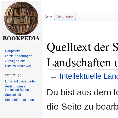
Seite
Diskussion
Quelltext der S
Hauptseite
Landschaften 
Letzte Änderungen
Zufällige Seite
Hilfe zu MediaWiki
←
Intellektuelle L
Werkzeuge
Links auf diese Seite
Änderungen an
Zur
Zur
Du bist aus dem f
verlinkten Seiten
Navigation
Suche
Spezialseiten
springen
springen
Seiten­informationen
die Seite zu bearb