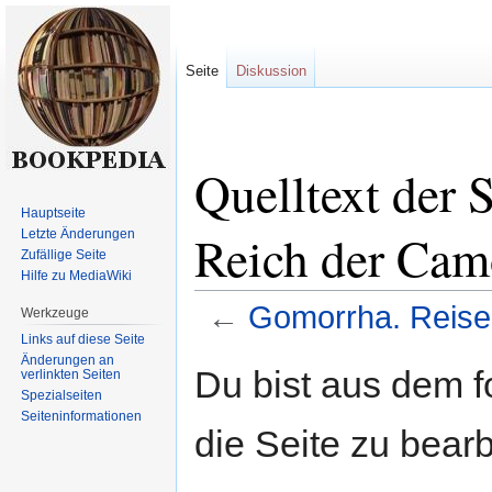
Seite
Diskussion
Quelltext der 
Hauptseite
Reich der Cam
Letzte Änderungen
Zufällige Seite
Hilfe zu MediaWiki
←
Gomorrha. Reise
Werkzeuge
Links auf diese Seite
Änderungen an
Zur
Zur
Du bist aus dem f
verlinkten Seiten
Navigation
Suche
Spezialseiten
springen
springen
Seiten­informationen
die Seite zu bearb