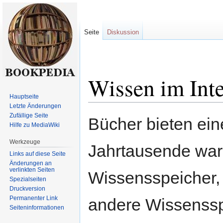
Seite
Diskussion
Wissen im Inte
Hauptseite
Letzte Änderungen
Zur
Zur
Zufällige Seite
Bücher bieten ein
Hilfe zu MediaWiki
Navigation
Suche
springen
springen
Werkzeuge
Jahrtausende war 
Links auf diese Seite
Änderungen an
verlinkten Seiten
Wissensspeicher, 
Spezialseiten
Druckversion
Permanenter Link
andere Wissenssp
Seiten­informationen