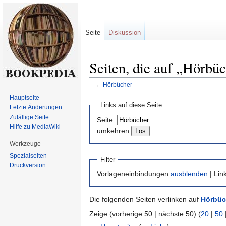
Seite
Diskussion
Seiten, die auf „Hörbüc
←
Hörbücher
Hauptseite
Zur
Zur
Links auf diese Seite
Letzte Änderungen
Navigation
Suche
Zufällige Seite
Seite:
springen
springen
Hilfe zu MediaWiki
umkehren
Werkzeuge
Spezialseiten
Filter
Druckversion
Vorlageneinbindungen
ausblenden
| Lin
Die folgenden Seiten verlinken auf
Hörbüc
Zeige (vorherige 50 | nächste 50) (
20
|
50